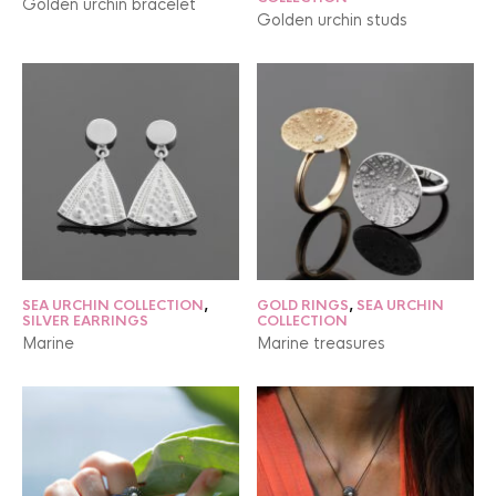
Golden urchin bracelet
Golden urchin studs
SEA URCHIN COLLECTION
,
GOLD RINGS
,
SEA URCHIN
SILVER EARRINGS
COLLECTION
Marine
Marine treasures