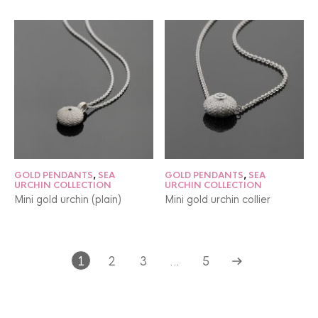
GOLD PENDANTS
,
SEA
GOLD PENDANTS
,
SEA
URCHIN COLLECTION
URCHIN COLLECTION
Mini gold urchin (plain)
Mini gold urchin collier
1
2
3
…
5